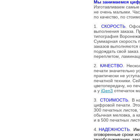
Мы занимаемся циф
Изготавливаем самые 
не очень малыми. Час
по качество, по стоим
1.
СКОРОСТЬ.
Офсет
выполнения заказа. П
типография Воронежа 
Суммарная скорость п
заказов выполняются 
подождать свой заказ.
переплетом, ламинацие
2.
КАЧЕСТВО.
Несколь
печати значительно у
практически не уступ
печатной техники. С
цветопередачу, но пе
а у
iGen3
отпечаток м
3.
СТОИМОСТЬ.
В на
цифровой печати. Это
300 печатных листов, 
обычная меловка, а к
и в 500 печатных лист
4.
НАДЕЖНОСТЬ.
Им
оговоренные сроки ис
техобслуживании, зака